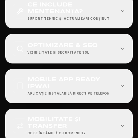
CE INCLUDE
MENTENANȚA?
SUPORT TEHNIC ȘI ACTUALIZĂRI CONȚINUT
OPTIMIZARE & SEO
VIZIBILITATE ȘI SECURITATE SSL
MOBILE APP READY
(PWA)
APLICAȚIE INSTALABILĂ DIRECT PE TELEFON
MOBILITATE ȘI
TRANSFER
CE SE ÎNTÂMPLĂ CU DOMENIUL?