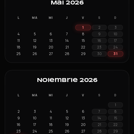
Mai 2026
L
MA
MI
J
V
S
D
1
2
3
4
5
6
7
8
9
10
11
12
13
14
15
16
17
18
19
20
21
22
23
24
31
25
26
27
28
29
30
Noiembrie 2026
L
MA
MI
J
V
S
D
1
2
3
4
5
6
7
8
9
10
11
12
13
14
15
16
17
18
19
20
21
22
23
24
25
26
27
28
29