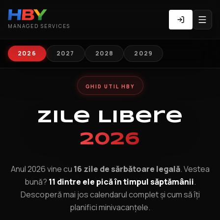
MANAGED SERVICES
2026
2027
2028
2029
GHID UTIL HBY
Zile Libere
2026
Anul 2026 vine cu
16 zile de sărbătoare legală
. Vestea
bună?
11 dintre ele pică în timpul săptămânii
.
Descoperă mai jos calendarul complet și cum să îți
planifici minivacanțele.