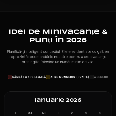
Idei de Minivacanțe &
Punți în 2026
Planifică-ți inteligent concediul. Zilele evidențiate cu galben
reprezintă recomandările noastre pentru a crea vacanțe
prelungite folosind un număr minim de zile.
SĂRBĂTOARE LEGALĂ
ZI DE CONCEDIU (PUNTE)
WEEKEND
Ianuarie 2026
L
MA
MI
J
V
S
D