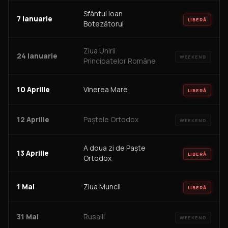
Sfântul Ioan
7 Ianuarie
LIBERĂ
Botezătorul
Ziua Unirii
24 Ianuarie
WEEKEND
Principatelor Române
10 Aprilie
Vinerea Mare
LIBERĂ
12 Aprilie
Paștele Ortodox
WEEKEND
A doua zi de Paște
13 Aprilie
LIBERĂ
Ortodox
1 Mai
Ziua Muncii
LIBERĂ
31 Mai
Rusalii
WEEKEND