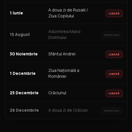
A doua zi de Rusalii /
1 Iunie
LIBERĂ
Ziua Copilului
Adormirea Maicii
15 August
WEEKEND
Domnului
30 Noiembrie
Sfântul Andrei
LIBERĂ
Ziua Națională a
1 Decembrie
LIBERĂ
României
25 Decembrie
Crăciunul
LIBERĂ
26 Decembrie
A doua zi de Crăciun
WEEKEND