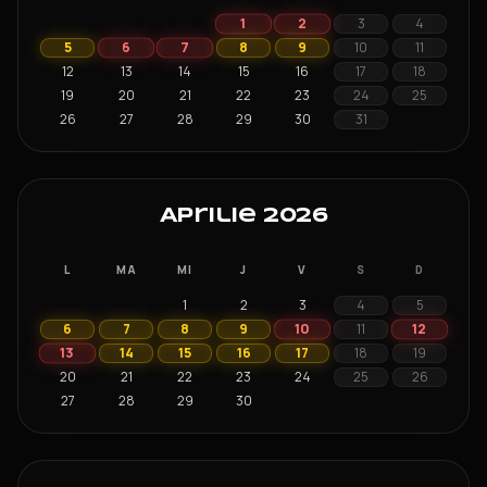
1
2
3
4
6
7
5
8
9
10
11
12
13
14
15
16
17
18
19
20
21
22
23
24
25
26
27
28
29
30
31
Aprilie 2026
L
MA
MI
J
V
S
D
1
2
3
4
5
10
12
6
7
8
9
11
13
14
15
16
17
18
19
20
21
22
23
24
25
26
27
28
29
30