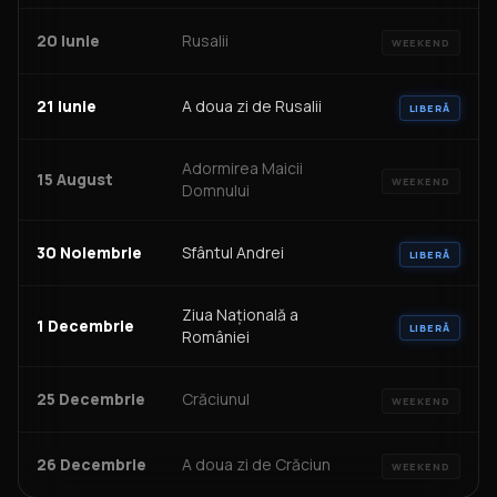
20 Iunie
Rusalii
WEEKEND
21 Iunie
A doua zi de Rusalii
LIBERĂ
Adormirea Maicii
15 August
WEEKEND
Domnului
30 Noiembrie
Sfântul Andrei
LIBERĂ
Ziua Națională a
1 Decembrie
LIBERĂ
României
25 Decembrie
Crăciunul
WEEKEND
26 Decembrie
A doua zi de Crăciun
WEEKEND