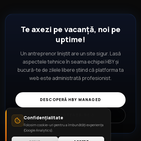
Te axezi pe vacanță, noi pe
uptime!
Un antreprenor liniștit are un site sigur. Lasă
aspectele tehnice în seama echipei HBY și
bucură-te de zilele libere știind că platforma ta
web este administrată profesionist.
DESCOPERĂ HBY MANAGED
CONTACTEAZĂ-NE
Confidențialitate
Folosim cookie-uri pentru a îmbunătăți experiența
(Google Analytics).