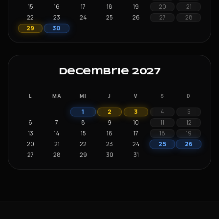
15
16
17
18
19
20
21
22
23
24
25
26
27
28
30
29
Decembrie 2027
L
MA
MI
J
V
S
D
1
2
3
4
5
6
7
8
9
10
11
12
13
14
15
16
17
18
19
25
26
20
21
22
23
24
27
28
29
30
31