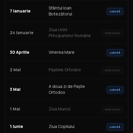
Sfântul Ioan
7 Ianuarie
LIBERĂ
Botezătorul
Ziua Unirii
24 Ianuarie
WEEKEND
Principatelor Române
30 Aprilie
Vinerea Mare
LIBERĂ
2 Mai
Paștele Ortodox
WEEKEND
A doua zi de Paște
3 Mai
LIBERĂ
Ortodox
1 Mai
Ziua Muncii
WEEKEND
1 Iunie
Ziua Copilului
LIBERĂ