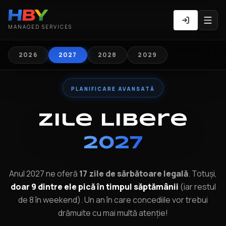
MANAGED SERVICES
2026
2027
2028
2029
PLANIFICARE AVANSATĂ
Zile Libere
2027
Anul 2027 ne oferă
17 zile de sărbătoare legală
. Totuși,
doar 9 dintre ele pică în timpul săptămânii
(iar restul
de 8 în weekend). Un an în care concediile vor trebui
drămuite cu mai multă atenție!