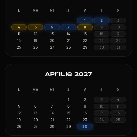
L
MA
MI
J
V
S
D
1
2
3
6
7
4
5
8
9
10
11
12
13
14
15
16
17
18
19
20
21
22
23
24
25
26
27
28
29
30
31
Aprilie 2027
L
MA
MI
J
V
S
D
1
2
3
4
5
6
7
8
9
10
11
12
13
14
15
16
17
18
19
20
21
22
23
24
25
30
26
27
28
29