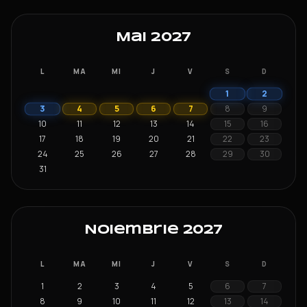
Mai 2027
L
MA
MI
J
V
S
D
1
2
3
4
5
6
7
8
9
10
11
12
13
14
15
16
17
18
19
20
21
22
23
24
25
26
27
28
29
30
31
Noiembrie 2027
L
MA
MI
J
V
S
D
1
2
3
4
5
6
7
8
9
10
11
12
13
14