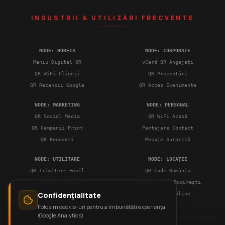
INDUSTRII & UTILIZĂRI FRECVENTE
NODE: HORECA
NODE: CORPORATE
Meniu Digital QR
vCard QR Angajați
QR WiFi Clienți
QR Prezentări
QR Recenzii Google
QR Acces Evenimente
NODE: MARKETING
NODE: PERSONAL
QR Social Media
QR WiFi Acasă
QR Campanii Print
Partajare Contact
QR Reduceri
Mesaje Surpriză
NODE: UTILITARE
NODE: LOCAȚII
QR Trimitere Email
QR Code România
QR Apelare Rapidă
Generator QR București
Confidențialitate
QR Geolocație
QR Tools Online
Folosim cookie-uri pentru a îmbunătăți experiența
(Google Analytics).