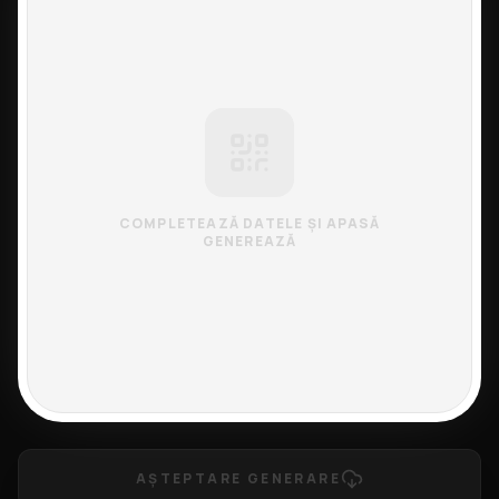
COMPLETEAZĂ DATELE ȘI APASĂ
GENEREAZĂ
AȘTEPTARE GENERARE