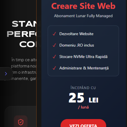
STANDARDUL
HBY
:
PERFORMANȚĂ FĂRĂ
COMPROMISURI
În timp ce alte soluții impun limitări sau costuri ascunse,
platforma noastră democratizează tehnologia premium.
Oferim o infrastructură robustă pentru generarea de coduri QR
permanente, garantând integritatea datelor și o experiență de
utilizare superioară.