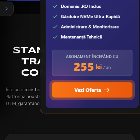
STANDARDUL
HBY
:
TRACKING FĂRĂ
COMPROMISURI
Într-un ecosistem digital complex, precizia datelor este vitală.
Platforma noastră îți oferă un control total asupra parametrilor
UTM, garantând integritatea campaniilor și o analiză corectă a
traficului.