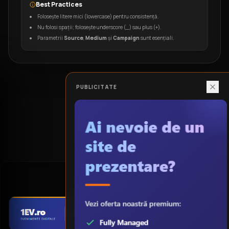
Best Practices
Folosește litere mici (lowercase) pentru consistență.
Nu folosi spații; folosește underscore (_) sau plus (+).
Parametrii
Source
,
Medium
și
Campaign
sunt esențiali.
PUBLICITATE
PUBLICITATE