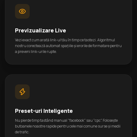
Previzualizare Live
Vezi exact cum arată link-ul tău în timp ce tastezi. Algoritmul
nostru corectează automat spațiile și erorile de formatare pentru
a preveni link-urile rupte.
Preset-uri Inteligente
Nu pierde timp tastând manual "facebook" sau "cpc". Folosește
butoanele noastre rapide pentru cele mai comune surse și medii
de trafic.