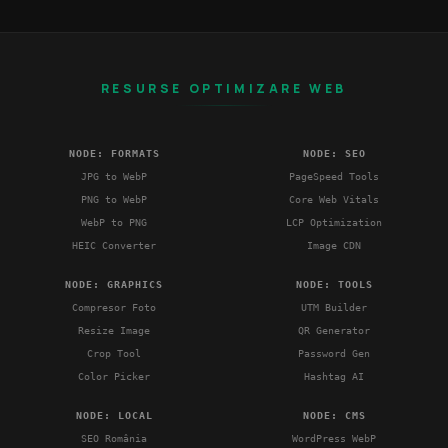
RESURSE OPTIMIZARE WEB
NODE: FORMATS
NODE: SEO
JPG to WebP
PageSpeed Tools
PNG to WebP
Core Web Vitals
WebP to PNG
LCP Optimization
HEIC Converter
Image CDN
NODE: GRAPHICS
NODE: TOOLS
Compresor Foto
UTM Builder
Resize Image
QR Generator
Crop Tool
Password Gen
Color Picker
Hashtag AI
NODE: LOCAL
NODE: CMS
SEO România
WordPress WebP