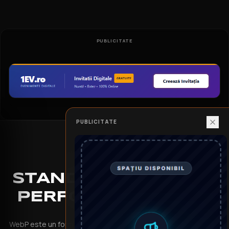
PUBLICITATE
PUBLICITATE
STANDARDUL
WEBP
:
PERFORMANȚĂ SEO
WebP este un format de imagine modern dezvoltat de Google