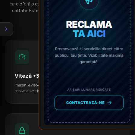
care oferă o compresie superioară fără pierderi vizibile de
calitate. Este esențial pentru un scor bun în PageSpeed
Insights.
Viteză +30%
Imaginile WebP sunt în medie cu 30% mai mici decât
echivalentele lor JPG, încărcându-se instantaneu pe mobil.